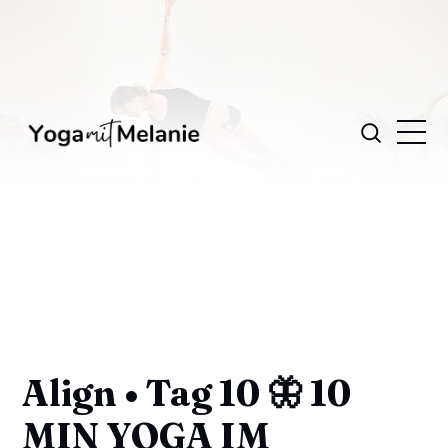
Align • Tag 10 🦋 10
MIN YOGA IM