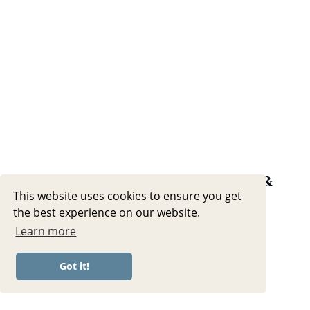
20 MIN STUHL YOGA || Dehnungen &
This website uses cookies to ensure you get
Gleichgewicht – mit ruhiger
the best experience on our website.
Weihnachtsmusik 🎄
Learn more
Got it!