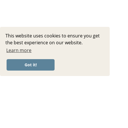
10 MIN ABEND YOGA || Let Go of the
This website uses cookies to ensure you get
Day • Sanfte Dehnungen
the best experience on our website.
Learn more
Got it!