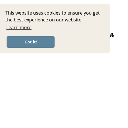
This website uses cookies to ensure you get
the best experience on our website.
Learn more
20 MIN YOGA WORKOUT || Posture &
Wild Thing (TOGETHER – Yoga im
Got it!
Januar 2026)