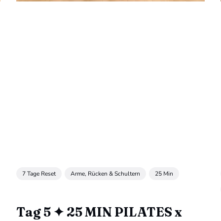
7 Tage Reset
Arme, Rücken & Schultern
25 Min
Tag 5 ✦ 25 MIN PILATES x