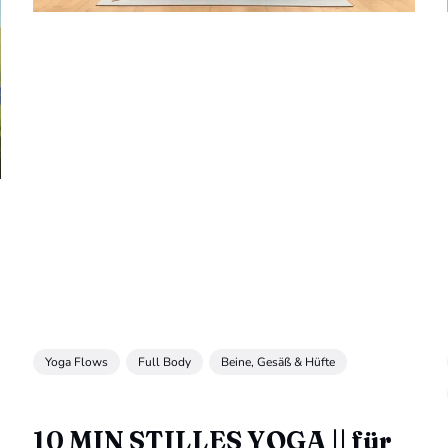
Yoga Flows
Full Body
Beine, Gesäß & Hüfte
10 MIN STILLES YOGA || für