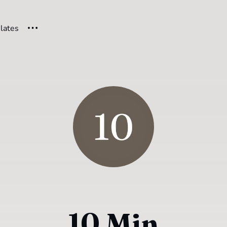
ilates
10 Min