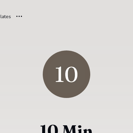
ilates
10 Min