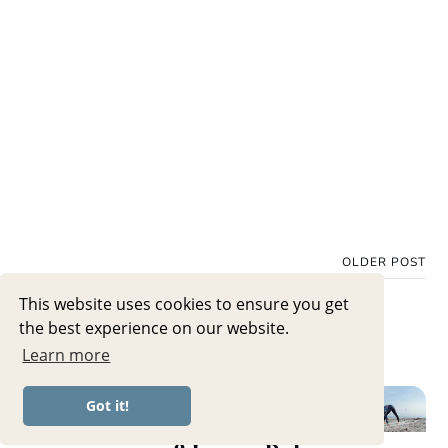
OLDER POST
This website uses cookies to ensure you get
the best experience on our website.
Learn more
20 MIN FRÜHLINGS-YOGA
Got it!
🌸 Energie, Beweglichkeit