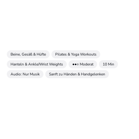
Beine, Gesäß & Hüfte
Pilates & Yoga Workouts
Hanteln & Ankle/Wrist Weights
●●○ Moderat
10 Min
Audio: Nur Musik
Sanft zu Händen & Handgelenken