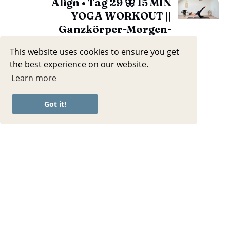
Align • Tag 29 🦋 15 MIN
YOGA WORKOUT ||
Ganzkörper-Morgen-
Routine für den perfekten
This website uses cookies to ensure you get
Start in den Tag
the best experience on our website.
Learn more
Got it!