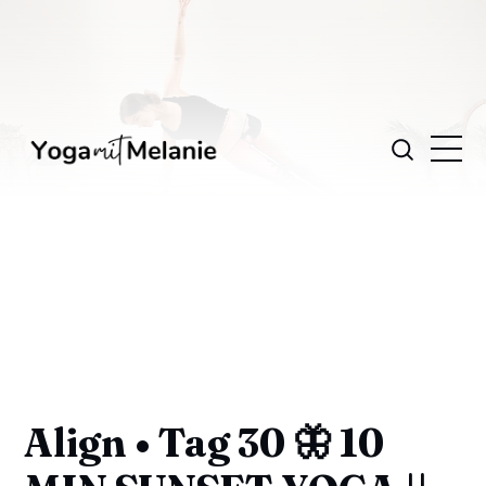
Align • Tag 30 🦋 10