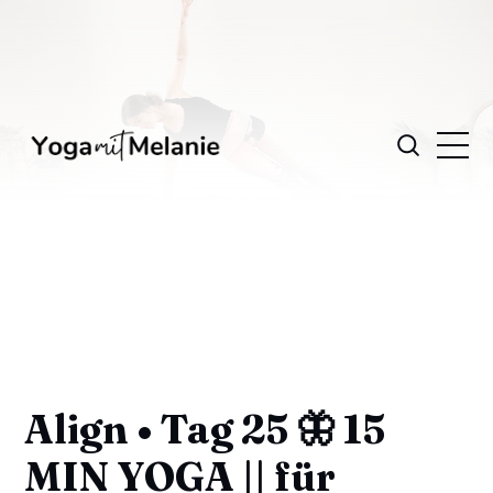
Align • Tag 25 🦋 15
MIN YOGA || für