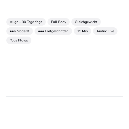
Align – 30 Tage Yoga
Full Body
Gleichgewicht
●●○ Moderat
●●● Fortgeschritten
15 Min
Audio: Live
Yoga Flows