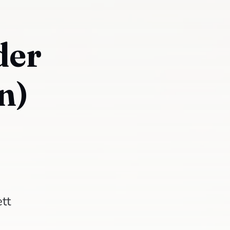
der
n)
tt