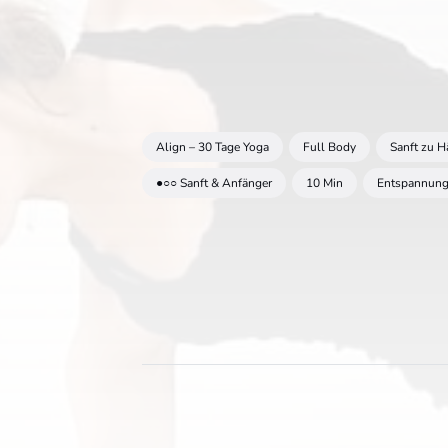
Align – 30 Tage Yoga
Full Body
Sanft zu 
●○○ Sanft & Anfänger
10 Min
Entspannung