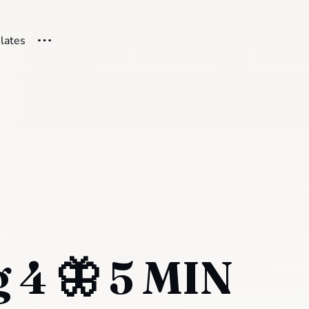
ilates
g 4 🦋 5 MIN