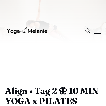
Align • Tag 2 🦋 10 MIN
YOGA x PILATES