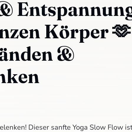
& Entspannun
anzen Körper 🫶
Händen &
nken
lenken! Dieser sanfte Yoga Slow Flow is