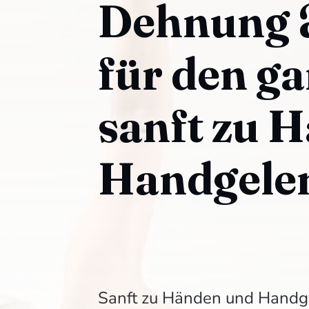
Dehnung 
für den g
sanft zu 
Handgele
Sanft zu Händen und Handge