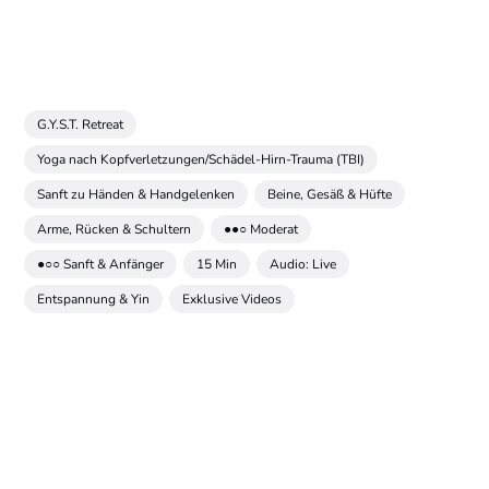
G.Y.S.T. Retreat
Yoga nach Kopfverletzungen/Schädel-Hirn-Trauma (TBI)
Sanft zu Händen & Handgelenken
Beine, Gesäß & Hüfte
Arme, Rücken & Schultern
●●○ Moderat
●○○ Sanft & Anfänger
15 Min
Audio: Live
Entspannung & Yin
Exklusive Videos