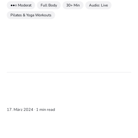
●●○ Moderat
Full Body
30+ Min
Audio: Live
Pilates & Yoga Workouts
17. März 2024 ∙
1 min read