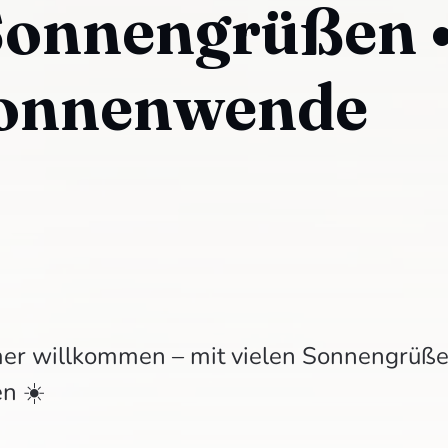
Sonnengrüßen 
onnenwende
er willkommen – mit vielen Sonnengrüß
n ☀️