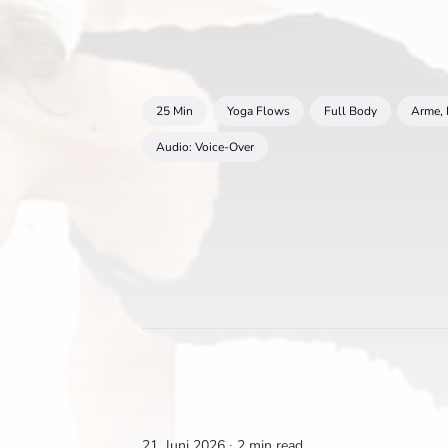
25 Min
Yoga Flows
Full Body
Arme, 
Audio: Voice-Over
21. Juni 2026 ∙
2 min read