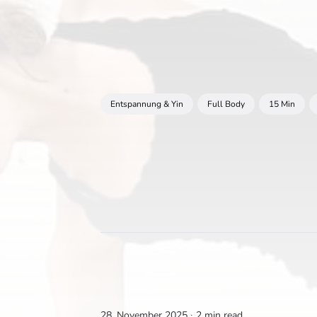
Entspannung & Yin
Full Body
15 Min
28. November 2025 ∙
2 min read