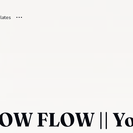
ilates
LOW FLOW || Y