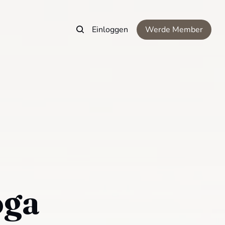
Einloggen
Werde Member
oga