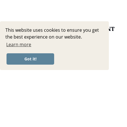
30 MIN YOGA – SANFT & ENTSPANNT
This website uses cookies to ensure you get
|| Feel–Good Yoga für alle Level
the best experience on our website.
Learn more
Got it!