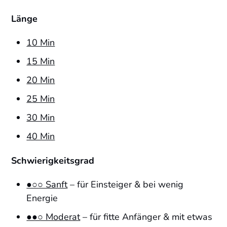
Länge
10 Min
15 Min
20 Min
25 Min
30 Min
40 Min
Schwierigkeitsgrad
●○○ Sanft
– für Einsteiger & bei wenig
Energie
●●○ Moderat
– für fitte Anfänger & mit etwas