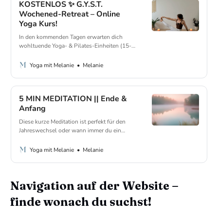
KOSTENLOS ✨ G.Y.S.T.
Wochened-Retreat – Online
Yoga Kurs!
In den kommenden Tagen erwarten dich
wohltuende Yoga- & Pilates-Einheiten (15-
20 Min) sowie optionale Aufgaben und
Journaling-Sessions. Viel Spaß!
Melanie
Yoga mit Melanie
5 MIN MEDITATION || Ende &
Anfang
Diese kurze Meditation ist perfekt für den
Jahreswechsel oder wann immer du ein
neues Kapitel in deinem Leben beginnst.
Melanie
Yoga mit Melanie
Navigation auf der Website –
finde wonach du suchst!