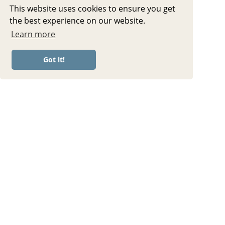
This website uses cookies to ensure you get
the best experience on our website.
Learn more
Got it!
15 MIN PILATES + BALL || Full Body
Workout • mit Hanteln/Wrist Weights
• sanft zu den Händen 🫶